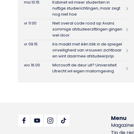
ma 10:15
Kabinet wil meer studenten in
nuttige studierichtingen, maar zegt
nog niet hoe
vr 11:00
Niet overal code rood op Avans:
sommige afstudeerzittingen gingen
wel door
vr 09:15
Iris maakt met één blik in de spiegel
onveiligheid van vrouwen zichtbaar
en wint daarmee afstudeerprijs
wo 16:00
Microsoft de deur uit? Universiteit
Utrecht wil eigen mailomgeving
Menu
Magazine
Tip de re