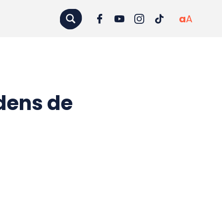
a
A
jdens de