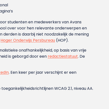
ional
gina’s
g voor studenten en medewerkers van Avans
ool over voor hen relevante onderwerpen en
derden is daarbij niet noodzakelijk de mening
t
Hoger Onderwijs Persbureau
(HOP).
nalistieke onafhankelijkheid, op basis van vrije
heid is geborgd door een
redactiestatuut
. De
kedIn
. Een keer per jaar verschijnt er een
 toegankelijkheidsrichtlijnen WCAG 2.1, niveau AA.