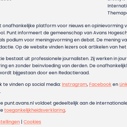
Internat
Themapa
et onafhankelijke platform voor nieuws en opinievormin
ool. Punt informeert de gemeenschap van Avans Hogesch
als podium voor meningsvorming en debat. De mening van 
dactie. Op de website vinden lezers ook artikelen van he
e bestaat uit professionele journalisten. Zij werken in jour
ing en zonder beïnvloeding van derden. De onafhankelijk
wordt bijgestaan door een Redactieraad.
ok te vinden op social media:
Instragram
,
Facebook
en
Lin
.
e punt.avans.nl voldoet gedeeltelijk aan de internationale
de
toegankelijkheidsverklaring
.
stellingen
|
Cookies