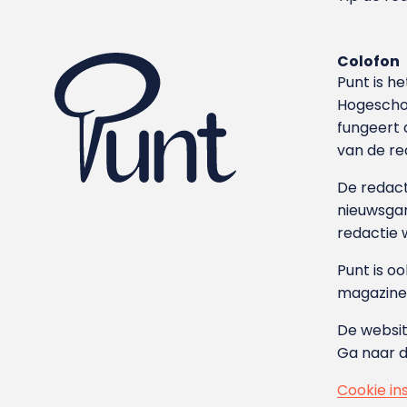
Colofon
Punt is h
Hoge­sch
fungeert 
van de re
De redacti
nieuwsgar
redactie 
Punt is o
magazine
De websit
Ga naar 
Cookie in