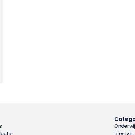
Catego
s
Onderwij
dactie
Lifestyle