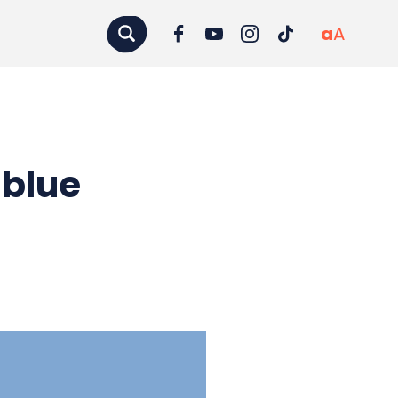
a
A
 blue