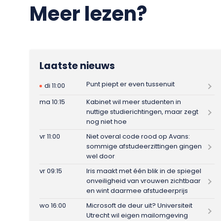
Meer lezen?
Laatste nieuws
Punt piept er even tussenuit
di 11:00
ma 10:15
Kabinet wil meer studenten in
nuttige studierichtingen, maar zegt
nog niet hoe
vr 11:00
Niet overal code rood op Avans:
sommige afstudeerzittingen gingen
wel door
vr 09:15
Iris maakt met één blik in de spiegel
onveiligheid van vrouwen zichtbaar
en wint daarmee afstudeerprijs
wo 16:00
Microsoft de deur uit? Universiteit
Utrecht wil eigen mailomgeving