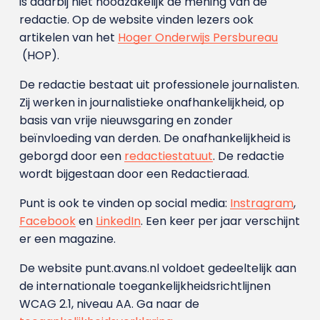
is daarbij niet noodzakelijk de mening van de
redactie. Op de website vinden lezers ook
artikelen van het
Hoger Onderwijs Persbureau
(HOP).
De redactie bestaat uit professionele journalisten.
Zij werken in journalistieke onafhankelijkheid, op
basis van vrije nieuwsgaring en zonder
beïnvloeding van derden. De onafhankelijkheid is
geborgd door een
redactiestatuut
. De redactie
wordt bijgestaan door een Redactieraad.
Punt is ook te vinden op social media:
Instragram
,
Facebook
en
LinkedIn
. Een keer per jaar verschijnt
er een magazine.
De website punt.avans.nl voldoet gedeeltelijk aan
de internationale toegankelijkheidsrichtlijnen
WCAG 2.1, niveau AA. Ga naar de