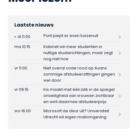
Laatste nieuws
Punt piept er even tussenuit
di 11:00
ma 10:15
Kabinet wil meer studenten in
nuttige studierichtingen, maar zegt
nog niet hoe
vr 11:00
Niet overal code rood op Avans:
sommige afstudeerzittingen gingen
wel door
vr 09:15
Iris maakt met één blik in de spiegel
onveiligheid van vrouwen zichtbaar
en wint daarmee afstudeerprijs
wo 16:00
Microsoft de deur uit? Universiteit
Utrecht wil eigen mailomgeving