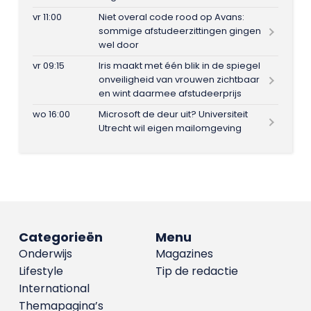
vr 11:00
Niet overal code rood op Avans:
sommige afstudeerzittingen gingen
wel door
vr 09:15
Iris maakt met één blik in de spiegel
onveiligheid van vrouwen zichtbaar
en wint daarmee afstudeerprijs
wo 16:00
Microsoft de deur uit? Universiteit
Utrecht wil eigen mailomgeving
Categorieën
Menu
Onderwijs
Magazines
Lifestyle
Tip de redactie
International
Themapagina’s