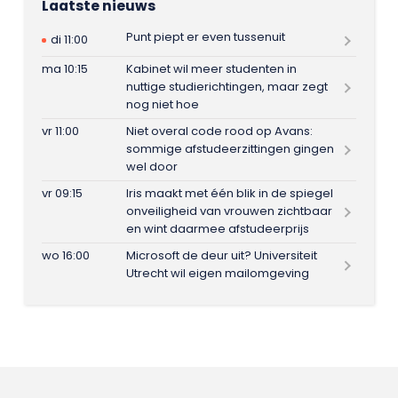
Laatste nieuws
Punt piept er even tussenuit
di 11:00
ma 10:15
Kabinet wil meer studenten in
nuttige studierichtingen, maar zegt
nog niet hoe
vr 11:00
Niet overal code rood op Avans:
sommige afstudeerzittingen gingen
wel door
vr 09:15
Iris maakt met één blik in de spiegel
onveiligheid van vrouwen zichtbaar
en wint daarmee afstudeerprijs
wo 16:00
Microsoft de deur uit? Universiteit
Utrecht wil eigen mailomgeving