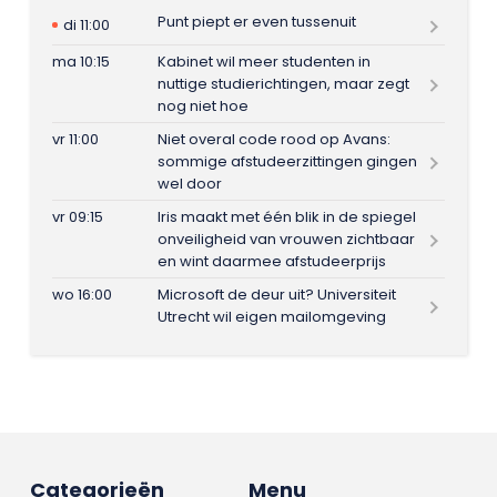
Punt piept er even tussenuit
di 11:00
ma 10:15
Kabinet wil meer studenten in
nuttige studierichtingen, maar zegt
nog niet hoe
vr 11:00
Niet overal code rood op Avans:
sommige afstudeerzittingen gingen
wel door
vr 09:15
Iris maakt met één blik in de spiegel
onveiligheid van vrouwen zichtbaar
en wint daarmee afstudeerprijs
wo 16:00
Microsoft de deur uit? Universiteit
Utrecht wil eigen mailomgeving
Categorieën
Menu