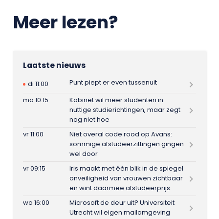
Meer lezen?
Laatste nieuws
Punt piept er even tussenuit
di 11:00
ma 10:15
Kabinet wil meer studenten in
nuttige studierichtingen, maar zegt
nog niet hoe
vr 11:00
Niet overal code rood op Avans:
sommige afstudeerzittingen gingen
wel door
vr 09:15
Iris maakt met één blik in de spiegel
onveiligheid van vrouwen zichtbaar
en wint daarmee afstudeerprijs
wo 16:00
Microsoft de deur uit? Universiteit
Utrecht wil eigen mailomgeving