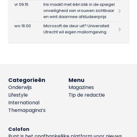
vr 09:15
Iris maakt met één blik in de spiegel
onveiligheid van vrouwen zichtbaar
en wint daarmee afstudeerprijs
wo 16:00
Microsoft de deur uit? Universiteit
Utrecht wil eigen mailomgeving
Categorieën
Menu
Onderwijs
Magazines
Lifestyle
Tip de redactie
International
Themapagina’s
Colofon
Punt is het onafhankelijke platform voor nieuws