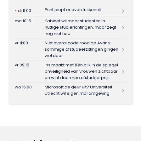
Punt piept er even tussenuit
di 11:00
ma 10:15
Kabinet wil meer studenten in
nuttige studierichtingen, maar zegt
nog niet hoe
vr 11:00
Niet overal code rood op Avans:
sommige afstudeerzittingen gingen
wel door
vr 09:15
Iris maakt met één blik in de spiegel
onveiligheid van vrouwen zichtbaar
en wint daarmee afstudeerprijs
wo 16:00
Microsoft de deur uit? Universiteit
Utrecht wil eigen mailomgeving