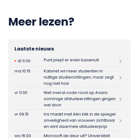
Meer lezen?
Laatste nieuws
Punt piept er even tussenuit
di 11:00
ma 10:15
Kabinet wil meer studenten in
nuttige studierichtingen, maar zegt
nog niet hoe
vr 11:00
Niet overal code rood op Avans:
sommige afstudeerzittingen gingen
wel door
vr 09:15
Iris maakt met één blik in de spiegel
onveiligheid van vrouwen zichtbaar
en wint daarmee afstudeerprijs
wo 16:00
Microsoft de deur uit? Universiteit