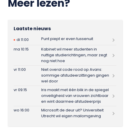
Meer lezen?
Laatste nieuws
Punt piept er even tussenuit
di 11:00
ma 10:15
Kabinet wil meer studenten in
nuttige studierichtingen, maar zegt
nog niet hoe
vr 11:00
Niet overal code rood op Avans:
sommige afstudeerzittingen gingen
wel door
vr 09:15
Iris maakt met één blik in de spiegel
onveiligheid van vrouwen zichtbaar
en wint daarmee afstudeerprijs
wo 16:00
Microsoft de deur uit? Universiteit
Utrecht wil eigen mailomgeving