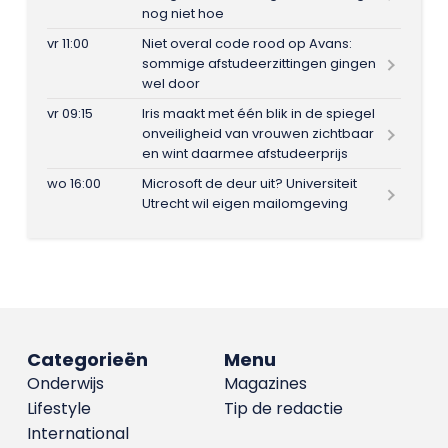
nog niet hoe
vr 11:00
Niet overal code rood op Avans:
sommige afstudeerzittingen gingen
wel door
vr 09:15
Iris maakt met één blik in de spiegel
onveiligheid van vrouwen zichtbaar
en wint daarmee afstudeerprijs
wo 16:00
Microsoft de deur uit? Universiteit
Utrecht wil eigen mailomgeving
Categorieën
Menu
Onderwijs
Magazines
Lifestyle
Tip de redactie
International