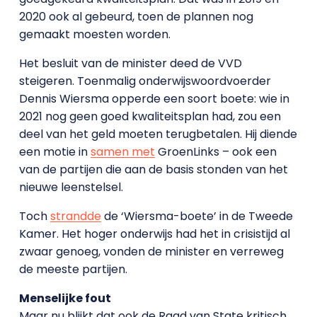
2020 ook al gebeurd, toen de plannen nog
gemaakt moesten worden.
Het besluit van de minister deed de VVD
steigeren. Toenmalig onderwijswoordvoerder
Dennis Wiersma opperde een soort boete: wie in
2021 nog geen goed kwaliteitsplan had, zou een
deel van het geld moeten terugbetalen. Hij diende
een motie in
samen met
GroenLinks – ook een
van de partijen die aan de basis stonden van het
nieuwe leenstelsel.
Toch
strandde
de ‘Wiersma-boete’ in de Tweede
Kamer. Het hoger onderwijs had het in crisistijd al
zwaar genoeg, vonden de minister en verreweg
de meeste partijen.
Menselijke fout
Maar nu blijkt dat ook de Raad van State kritisch