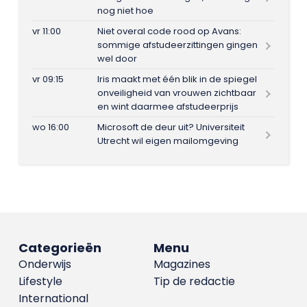
nog niet hoe
vr 11:00
Niet overal code rood op Avans:
sommige afstudeerzittingen gingen
wel door
vr 09:15
Iris maakt met één blik in de spiegel
onveiligheid van vrouwen zichtbaar
en wint daarmee afstudeerprijs
wo 16:00
Microsoft de deur uit? Universiteit
Utrecht wil eigen mailomgeving
Categorieën
Menu
Onderwijs
Magazines
Lifestyle
Tip de redactie
International