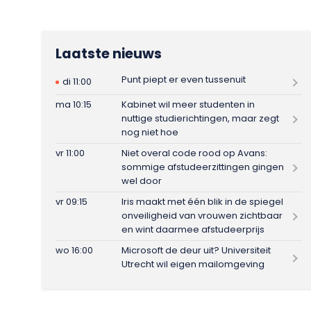
Laatste nieuws
Punt piept er even tussenuit
di 11:00
ma 10:15
Kabinet wil meer studenten in
nuttige studierichtingen, maar zegt
nog niet hoe
vr 11:00
Niet overal code rood op Avans:
sommige afstudeerzittingen gingen
wel door
vr 09:15
Iris maakt met één blik in de spiegel
onveiligheid van vrouwen zichtbaar
en wint daarmee afstudeerprijs
wo 16:00
Microsoft de deur uit? Universiteit
Utrecht wil eigen mailomgeving