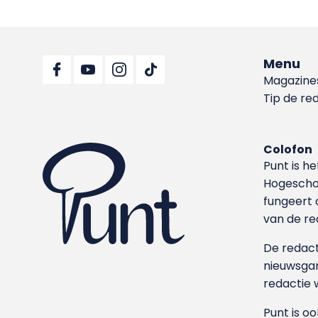
Menu
Magazine
Tip de re
Colofon
Punt is h
Hoge­sch
fungeert 
van de re
De redacti
nieuwsgar
redactie 
Punt is o