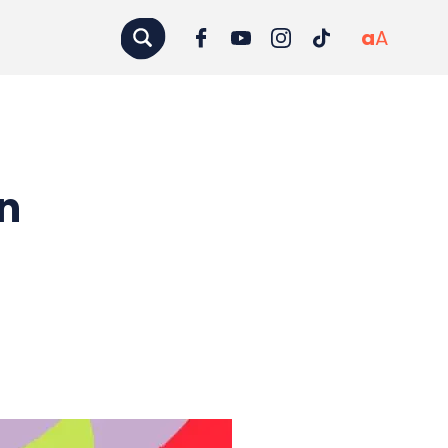
a
A
n