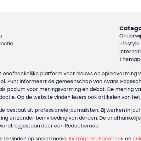
Catego
s
Onderwij
dactie
Lifestyle
Internat
Themapa
et onafhankelijke platform voor nieuws en opinievormin
ool. Punt informeert de gemeenschap van Avans Hogesch
als podium voor meningsvorming en debat. De mening van 
dactie. Op de website vinden lezers ook artikelen van he
e bestaat uit professionele journalisten. Zij werken in jour
ing en zonder beïnvloeding van derden. De onafhankelijk
wordt bijgestaan door een Redactieraad.
ok te vinden op social media:
Instragram
,
Facebook
en
Lin