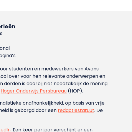
rieën
s
ional
gina’s
g voor studenten en medewerkers van Avans
ool over voor hen relevante onderwerpen en
derden is daarbij niet noodzakelijk de mening
t
Hoger Onderwijs Persbureau
(HOP).
nalistieke onafhankelijkheid, op basis van vrije
heid is geborgd door een
redactiestatuut
. De
kedIn
. Een keer per jaar verschijnt er een