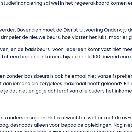
studiefinanciering zal wel in het regeerakkoord komen en
 verder. Bovendien moet de Dienst Uitvoering Onderwijs de
impeler de nieuwe beurs, hoe vlotter het lukt, maar er g
even, en de basisbeurs-voor-iedereen komt vast niet mee
n tot een bepaald inkomen, bijvoorbeeld 100 duizend euro
 zonder basisbeurs is ook helemaal niet vanzelfspreken
 aan iemand die zorgeloos maximaal heeft geleend? En mo
je dat niet en ga je achteraf van alle ouders het inkom
ens anders in snijden. Het is afwachten wat er met de ov
og, desnoods alleen voor bepaalde opleidingen. Nog nie