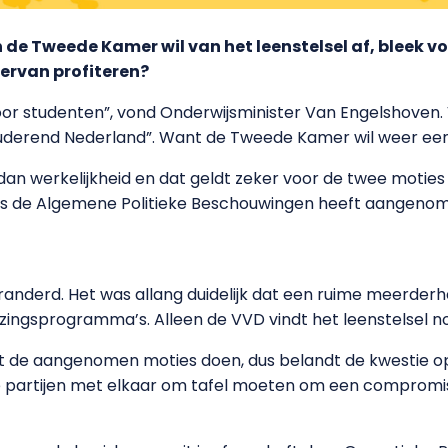
de Tweede Kamer wil van het leenstelsel af, bleek v
 ervan profiteren?
or studenten”, vond Onderwijsminister Van Engelshoven.
studerend Nederland”. Want de Tweede Kamer wil weer een
 dan werkelijkheid en dat geldt zeker voor de twee moties
s de Algemene Politieke Beschouwingen heeft aangenome
 veranderd. Het was allang duidelijk dat een ruime meerderh
ezingsprogramma’s. Alleen de VVD vindt het leenstelsel nog
et de aangenomen moties doen, dus belandt de kwestie o
rse partijen met elkaar om tafel moeten om een compromis 