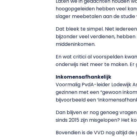
Laten we in gedachten houden waa
hoogopgeleiden hebben veel kans
slager meebetalen aan de studie
Dat bleek te simpel. Niet iederee
bijzonder veel verdienen, hebben 
middeninkomen.
En wat critici al voorspelden kwa
onderwijs niet meer te maken. Er
Inkomensafhankelijk
Voormalig PvdA-leider Lodewijk As
gezinnen met een “gewoon inkomen
bijvoorbeeld een ‘inkomensafhank
Dan blijven er nog genoeg vragen
sinds 2015 zijn misgelopen? Het k
Bovendien is de VVD nog altijd de 