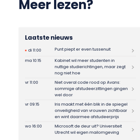
Meer lezen?
Laatste nieuws
Punt piept er even tussenuit
di 11:00
ma 10:15
Kabinet wil meer studenten in
nuttige studierichtingen, maar zegt
nog niet hoe
vr 11:00
Niet overal code rood op Avans:
sommige afstudeerzittingen gingen
wel door
vr 09:15
Iris maakt met één blik in de spiegel
onveiligheid van vrouwen zichtbaar
en wint daarmee afstudeerprijs
wo 16:00
Microsoft de deur uit? Universiteit
Utrecht wil eigen mailomgeving