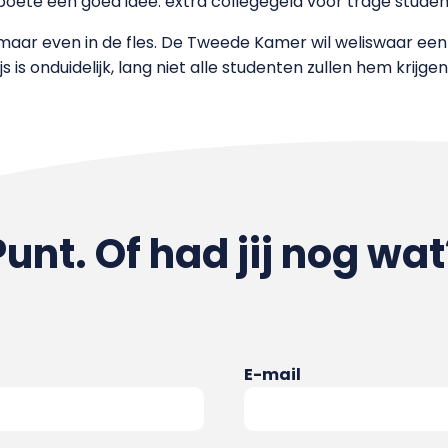
oete een goed idee: extra collegegeld voor trage studen
ar even in de fles. De Tweede Kamer wil weliswaar een 
rijs is onduidelijk, lang niet alle studenten zullen hem kri
Punt. Of had jij nog wat
E-mail