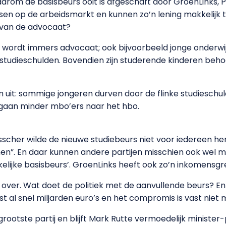
rom de basisbeurs ooit is afgeschaft door GroenLinks, P
en op de arbeidsmarkt en kunnen zo’n lening makkelijk
 van de advocaat?
n wordt immers advocaat; ook bijvoorbeeld jonge onderwij
studieschulden. Bovendien zijn studerende kinderen beho
m uit: sommige jongeren durven door de flinke studiesch
 gaan minder mbo’ers naar het hbo.
scher wilde de nieuwe studiebeurs niet voor iedereen he
”. En daar kunnen andere partijen misschien ook wel me
elijke basisbeurs’. GroenLinks heeft ook zo’n inkomensgr
 over. Wat doet de politiek met de aanvullende beurs? E
ost al snel miljarden euro’s en het compromis is vast nie
grootste partij en blijft Mark Rutte vermoedelijk minister-