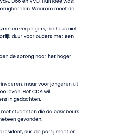
vdA, D66 en VVD. Hun idee was:
 terugbetalen. Waarom moet de
zers en verplegers, die heus niet
orlijk duur voor ouders met een
ulden de sprong naar het hoger
rinvoeren, maar voor jongeren uit
e leven. Het CDA wil
ens in gedachten.
n met studenten die de basisbeurs
t meteen gevonden.
president, dus die partij moet er