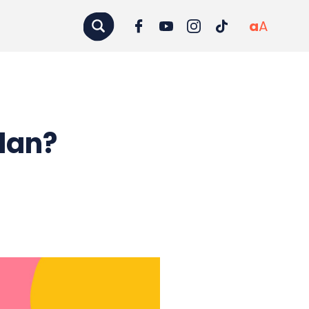
a
A
dan?