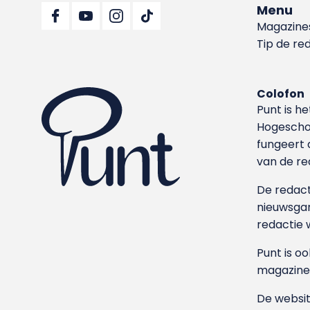
Menu
Magazine
Tip de re
Colofon
Punt is h
Hoge­sch
fungeert 
van de re
De redacti
nieuwsgar
redactie 
Punt is o
magazine
De websit