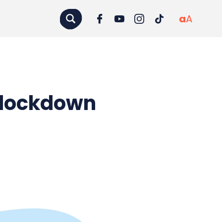
a
A
 lockdown