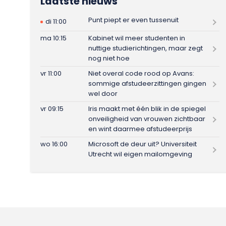
Laatste nieuws
Punt piept er even tussenuit
di 11:00
ma 10:15
Kabinet wil meer studenten in
nuttige studierichtingen, maar zegt
nog niet hoe
vr 11:00
Niet overal code rood op Avans:
sommige afstudeerzittingen gingen
wel door
vr 09:15
Iris maakt met één blik in de spiegel
onveiligheid van vrouwen zichtbaar
en wint daarmee afstudeerprijs
wo 16:00
Microsoft de deur uit? Universiteit
Utrecht wil eigen mailomgeving