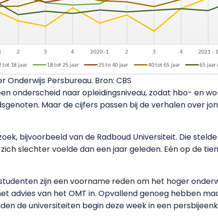
er Onderwijs Persbureau. Bron: CBS
n onderscheid naar opleidingsniveau, zodat hbo- en wo-
jdsgenoten. Maar de cijfers passen bij de verhalen over j
ek, bijvoorbeeld van de Radboud Universiteit. Die stelde 
ich slechter voelde dan een jaar geleden. Eén op de tien v
tudenten zijn een voorname reden om het hoger onderwi
 het advies van het OMT in. Opvallend genoeg hebben ma
den de universiteiten begin deze week in een persbijeen