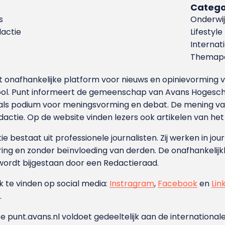
Catego
s
Onderwij
dactie
Lifestyle
Internat
Themapa
et onafhankelijke platform voor nieuws en opinievormin
ool. Punt informeert de gemeenschap van Avans Hogesch
als podium voor meningsvorming en debat. De mening van 
dactie. Op de website vinden lezers ook artikelen van he
e bestaat uit professionele journalisten. Zij werken in jour
ing en zonder beïnvloeding van derden. De onafhankelijk
wordt bijgestaan door een Redactieraad.
ok te vinden op social media:
Instragram
,
Facebook
en
Lin
.
e punt.avans.nl voldoet gedeeltelijk aan de internationale