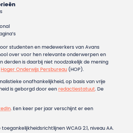
rieën
s
ional
gina’s
g voor studenten en medewerkers van Avans
ool over voor hen relevante onderwerpen en
derden is daarbij niet noodzakelijk de mening
t
Hoger Onderwijs Persbureau
(HOP).
nalistieke onafhankelijkheid, op basis van vrije
heid is geborgd door een
redactiestatuut
. De
kedIn
. Een keer per jaar verschijnt er een
 toegankelijkheidsrichtlijnen WCAG 2.1, niveau AA.