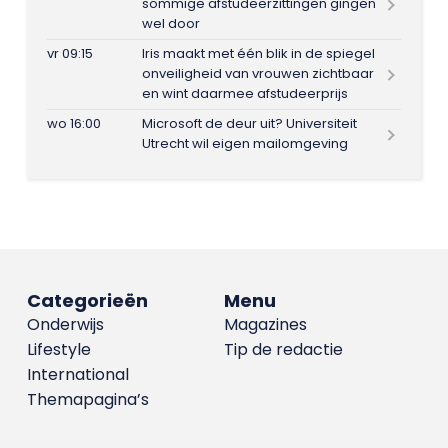
sommige afstudeerzittingen gingen
wel door
vr 09:15
Iris maakt met één blik in de spiegel
onveiligheid van vrouwen zichtbaar
en wint daarmee afstudeerprijs
wo 16:00
Microsoft de deur uit? Universiteit
Utrecht wil eigen mailomgeving
Categorieën
Menu
Onderwijs
Magazines
Lifestyle
Tip de redactie
International
Themapagina’s