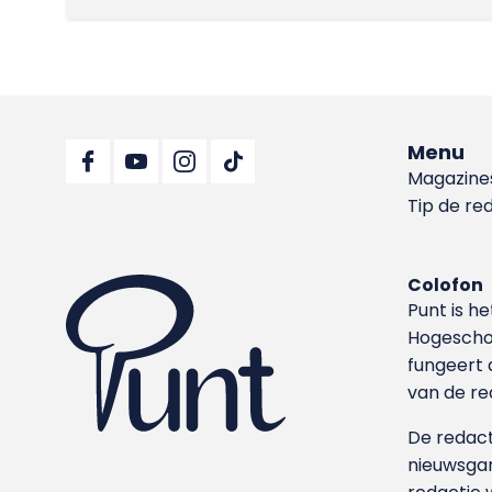
Menu
Magazine
Tip de re
Colofon
Punt is h
Hoge­sch
fungeert 
van de re
De redacti
nieuwsgar