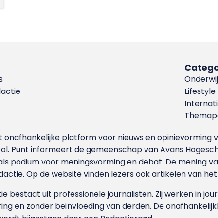
Catego
s
Onderwij
dactie
Lifestyle
Internat
Themapa
et onafhankelijke platform voor nieuws en opinievormin
ool. Punt informeert de gemeenschap van Avans Hogesch
als podium voor meningsvorming en debat. De mening van 
dactie. Op de website vinden lezers ook artikelen van he
e bestaat uit professionele journalisten. Zij werken in jour
ing en zonder beïnvloeding van derden. De onafhankelijk