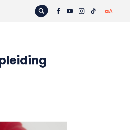
a
A
pleiding