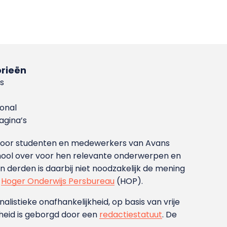
rieën
s
ional
gina’s
g voor studenten en medewerkers van Avans
ool over voor hen relevante onderwerpen en
derden is daarbij niet noodzakelijk de mening
t
Hoger Onderwijs Persbureau
(HOP).
nalistieke onafhankelijkheid, op basis van vrije
heid is geborgd door een
redactiestatuut
. De