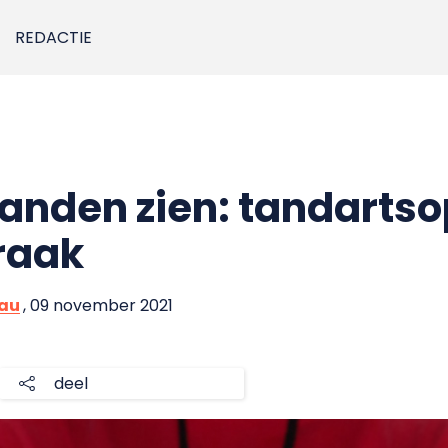
REDACTIE
tanden zien: tandartso
braak
eau
, 09 november 2021
deel