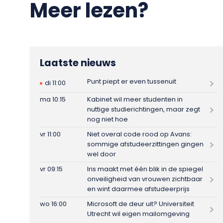
Meer lezen?
Laatste nieuws
Punt piept er even tussenuit
di 11:00
ma 10:15
Kabinet wil meer studenten in
nuttige studierichtingen, maar zegt
nog niet hoe
vr 11:00
Niet overal code rood op Avans:
sommige afstudeerzittingen gingen
wel door
vr 09:15
Iris maakt met één blik in de spiegel
onveiligheid van vrouwen zichtbaar
en wint daarmee afstudeerprijs
wo 16:00
Microsoft de deur uit? Universiteit
Utrecht wil eigen mailomgeving