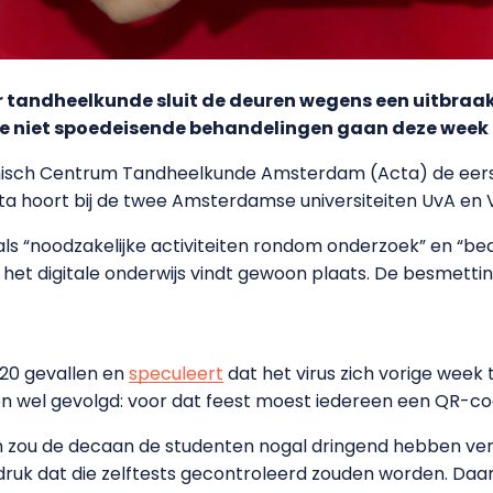
 tandheelkunde sluit de deuren wegens een uitbraa
de niet spoedeisende behandelingen gaan deze week 
isch Centrum Tandheelkunde Amsterdam (Acta) de eerst
cta hoort bij de twee Amsterdamse universiteiten UvA en 
ls “noodzakelijke activiteiten rondom onderzoek” en “bedri
 het digitale onderwijs vindt gewoon plaats. De besmetti
20 gevallen en
speculeert
dat het virus zich vorige week 
n wel gevolgd: voor dat feest moest iedereen een QR-cod
 zou de decaan de studenten nogal dringend hebben verz
ruk dat die zelftests gecontroleerd zouden worden. Daar