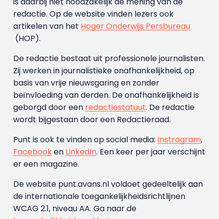
is daarbij niet noodzakelijk de mening van de
redactie. Op de website vinden lezers ook
artikelen van het
Hoger Onderwijs Persbureau
(HOP).
De redactie bestaat uit professionele journalisten.
Zij werken in journalistieke onafhankelijkheid, op
basis van vrije nieuwsgaring en zonder
beïnvloeding van derden. De onafhankelijkheid is
geborgd door een
redactiestatuut
. De redactie
wordt bijgestaan door een Redactieraad.
Punt is ook te vinden op social media:
Instragram
,
Facebook
en
LinkedIn
. Een keer per jaar verschijnt
er een magazine.
De website punt.avans.nl voldoet gedeeltelijk aan
de internationale toegankelijkheidsrichtlijnen
WCAG 2.1, niveau AA. Ga naar de