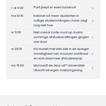
Punt piept er even tussenuit
di 11:00
ma 10:15
Kabinet wil meer studenten in
nuttige studierichtingen, maar zegt
nog niet hoe
vr 11:00
Niet overal code rood op Avans:
sommige afstudeerzittingen gingen
wel door
vr 09:15
Iris maakt met één blik in de spiegel
onveiligheid van vrouwen zichtbaar
en wint daarmee afstudeerprijs
wo 16:00
Microsoft de deur uit? Universiteit
Utrecht wil eigen mailomgeving