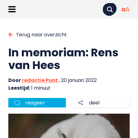
a
A
Terug naar overzicht
In memoriam: Rens
van Hees
Door
redactie Punt
, 20 januari 2022
Leestijd:
1 minuut
reageer
deel