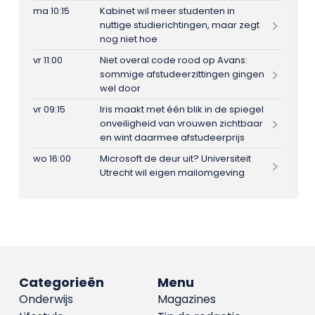
ma 10:15
Kabinet wil meer studenten in
nuttige studierichtingen, maar zegt
nog niet hoe
vr 11:00
Niet overal code rood op Avans:
sommige afstudeerzittingen gingen
wel door
vr 09:15
Iris maakt met één blik in de spiegel
onveiligheid van vrouwen zichtbaar
en wint daarmee afstudeerprijs
wo 16:00
Microsoft de deur uit? Universiteit
Utrecht wil eigen mailomgeving
Categorieën
Menu
Onderwijs
Magazines