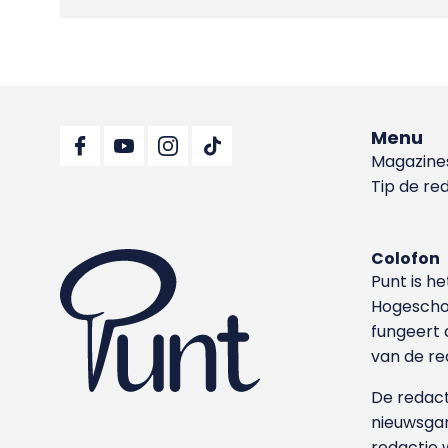
Menu
Magazine
Tip de re
Colofon
Punt is h
Hoge­sch
fungeert 
van de re
De redacti
nieuwsgar
redactie 