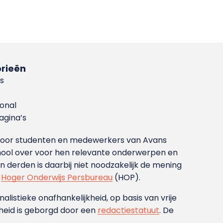
rieën
s
ional
gina’s
g voor studenten en medewerkers van Avans
ool over voor hen relevante onderwerpen en
derden is daarbij niet noodzakelijk de mening
t
Hoger Onderwijs Persbureau
(HOP).
nalistieke onafhankelijkheid, op basis van vrije
heid is geborgd door een
redactiestatuut
. De