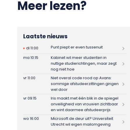
Meer lezen?
Laatste nieuws
Punt piept er even tussenuit
di 11:00
ma 10:15
Kabinet wil meer studenten in
nuttige studierichtingen, maar zegt
nog niet hoe
vr 11:00
Niet overal code rood op Avans:
sommige afstudeerzittingen gingen
wel door
vr 09:15
Iris maakt met één blik in de spiegel
onveiligheid van vrouwen zichtbaar
en wint daarmee afstudeerprijs
wo 16:00
Microsoft de deur uit? Universiteit
Utrecht wil eigen mailomgeving