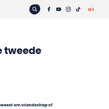
a
A
de tweede
geweest om vriendschap of