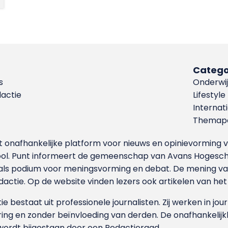
Catego
s
Onderwij
dactie
Lifestyle
Internat
Themapa
et onafhankelijke platform voor nieuws en opinievormin
ool. Punt informeert de gemeenschap van Avans Hogesch
als podium voor meningsvorming en debat. De mening van 
dactie. Op de website vinden lezers ook artikelen van he
e bestaat uit professionele journalisten. Zij werken in jour
ing en zonder beïnvloeding van derden. De onafhankelijk
wordt bijgestaan door een Redactieraad.