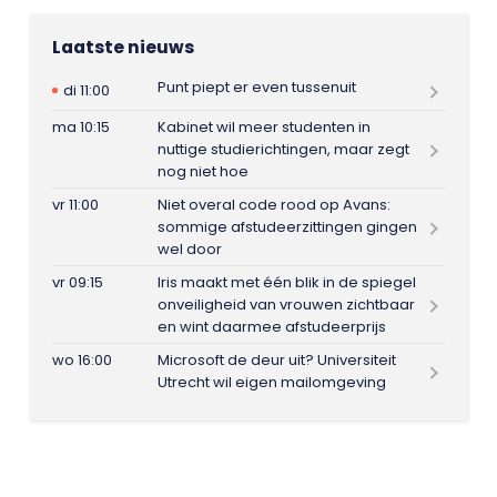
Laatste nieuws
Punt piept er even tussenuit
di 11:00
ma 10:15
Kabinet wil meer studenten in
nuttige studierichtingen, maar zegt
nog niet hoe
vr 11:00
Niet overal code rood op Avans:
sommige afstudeerzittingen gingen
wel door
vr 09:15
Iris maakt met één blik in de spiegel
onveiligheid van vrouwen zichtbaar
en wint daarmee afstudeerprijs
wo 16:00
Microsoft de deur uit? Universiteit
Utrecht wil eigen mailomgeving