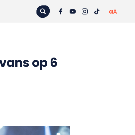
a
A
Avans op 6