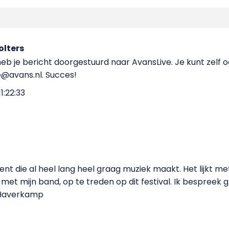
lters
 heb je bericht doorgestuurd naar AvansLive. Je kunt ze
e@avans.nl. Succes!
1:22:33
ent die al heel lang heel graag muziek maakt. Het lijkt m
 met mijn band, op te treden op dit festival. Ik bespreek 
 Haverkamp