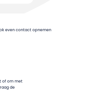
lf ook even contact opnemen
et of om met
graag de