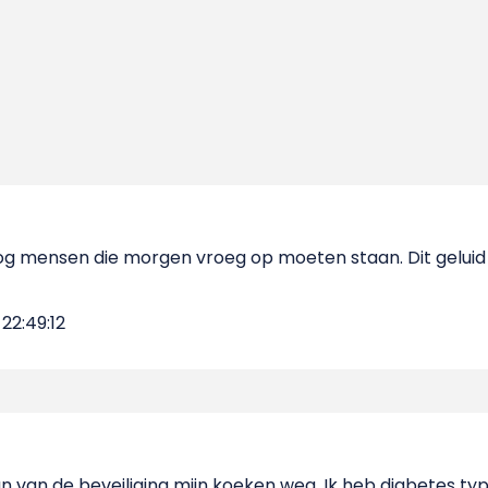
 nog mensen die morgen vroeg op moeten staan. Dit gelui
22:49:12
n van de beveiliging mijn koeken weg. Ik heb diabetes type