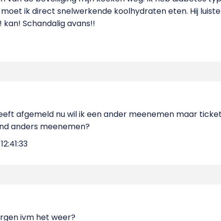
moet ik direct snelwerkende koolhydraten eten. Hij luister
! kan! Schandalig avans!!
 heeft afgemeld nu wil ik een ander meenemen maar ticke
and anders meenemen?
2:41:33
orgen ivm het weer?