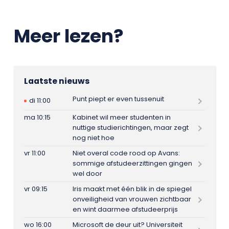
Meer lezen?
Laatste nieuws
Punt piept er even tussenuit
di 11:00
ma 10:15
Kabinet wil meer studenten in
nuttige studierichtingen, maar zegt
nog niet hoe
vr 11:00
Niet overal code rood op Avans:
sommige afstudeerzittingen gingen
wel door
vr 09:15
Iris maakt met één blik in de spiegel
onveiligheid van vrouwen zichtbaar
en wint daarmee afstudeerprijs
wo 16:00
Microsoft de deur uit? Universiteit