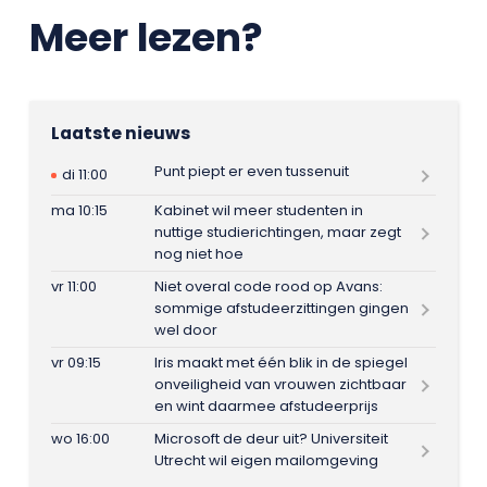
Meer lezen?
Laatste nieuws
Punt piept er even tussenuit
di 11:00
ma 10:15
Kabinet wil meer studenten in
nuttige studierichtingen, maar zegt
nog niet hoe
vr 11:00
Niet overal code rood op Avans:
sommige afstudeerzittingen gingen
wel door
vr 09:15
Iris maakt met één blik in de spiegel
onveiligheid van vrouwen zichtbaar
en wint daarmee afstudeerprijs
wo 16:00
Microsoft de deur uit? Universiteit
Utrecht wil eigen mailomgeving