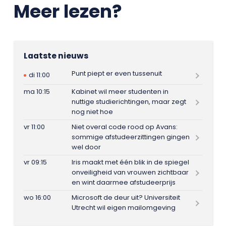
Meer lezen?
Laatste nieuws
Punt piept er even tussenuit
di 11:00
ma 10:15
Kabinet wil meer studenten in
nuttige studierichtingen, maar zegt
nog niet hoe
vr 11:00
Niet overal code rood op Avans:
sommige afstudeerzittingen gingen
wel door
vr 09:15
Iris maakt met één blik in de spiegel
onveiligheid van vrouwen zichtbaar
en wint daarmee afstudeerprijs
wo 16:00
Microsoft de deur uit? Universiteit
Utrecht wil eigen mailomgeving