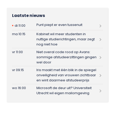
Laatste nieuws
Punt piept er even tussenuit
di 11:00
ma 10:15
Kabinet wil meer studenten in
nuttige studierichtingen, maar zegt
nog niet hoe
vr 11:00
Niet overal code rood op Avans:
sommige afstudeerzittingen gingen
wel door
vr 09:15
Iris maakt met één blik in de spiegel
onveiligheid van vrouwen zichtbaar
en wint daarmee afstudeerprijs
wo 16:00
Microsoft de deur uit? Universiteit
Utrecht wil eigen mailomgeving