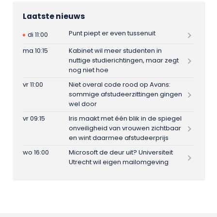
Laatste nieuws
Punt piept er even tussenuit
di 11:00
ma 10:15
Kabinet wil meer studenten in
nuttige studierichtingen, maar zegt
nog niet hoe
vr 11:00
Niet overal code rood op Avans:
sommige afstudeerzittingen gingen
wel door
vr 09:15
Iris maakt met één blik in de spiegel
onveiligheid van vrouwen zichtbaar
en wint daarmee afstudeerprijs
wo 16:00
Microsoft de deur uit? Universiteit
Utrecht wil eigen mailomgeving