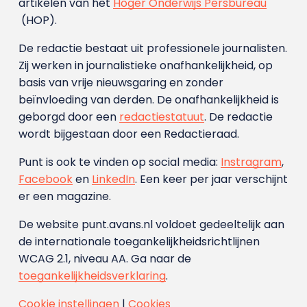
artikelen van het
Hoger Onderwijs Persbureau
(HOP).
De redactie bestaat uit professionele journalisten.
Zij werken in journalistieke onafhankelijkheid, op
basis van vrije nieuwsgaring en zonder
beïnvloeding van derden. De onafhankelijkheid is
geborgd door een
redactiestatuut
. De redactie
wordt bijgestaan door een Redactieraad.
Punt is ook te vinden op social media:
Instragram
,
Facebook
en
LinkedIn
. Een keer per jaar verschijnt
er een magazine.
De website punt.avans.nl voldoet gedeeltelijk aan
de internationale toegankelijkheidsrichtlijnen
WCAG 2.1, niveau AA. Ga naar de
toegankelijkheidsverklaring
.
Cookie instellingen
|
Cookies