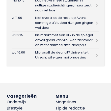
ma 10:15
Kabinet wil meer studenten in
nuttige studierichtingen, maar zegt
nog niet hoe
vr 11:00
Niet overal code rood op Avans:
sommige afstudeerzittingen gingen
wel door
vr 09:15
Iris maakt met één blik in de spiegel
onveiligheid van vrouwen zichtbaar
en wint daarmee afstudeerprijs
wo 16:00
Microsoft de deur uit? Universiteit
Utrecht wil eigen mailomgeving
Categorieën
Menu
Onderwijs
Magazines
Lifestyle
Tip de redactie