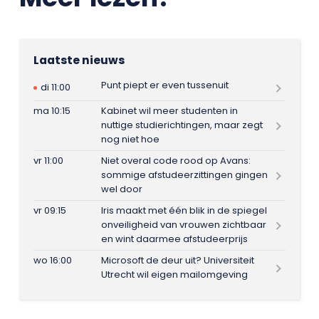
Laatste nieuws
Punt piept er even tussenuit
di 11:00
ma 10:15
Kabinet wil meer studenten in
nuttige studierichtingen, maar zegt
nog niet hoe
vr 11:00
Niet overal code rood op Avans:
sommige afstudeerzittingen gingen
wel door
vr 09:15
Iris maakt met één blik in de spiegel
onveiligheid van vrouwen zichtbaar
en wint daarmee afstudeerprijs
wo 16:00
Microsoft de deur uit? Universiteit
Utrecht wil eigen mailomgeving