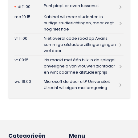
Punt piept er even tussenuit
di 11:00
ma 10:15
Kabinet wil meer studenten in
nuttige studierichtingen, maar zegt
nog niet hoe
vr 11:00
Niet overal code rood op Avans:
sommige afstudeerzittingen gingen
wel door
vr 09:15
Iris maakt met één blik in de spiegel
onveiligheid van vrouwen zichtbaar
en wint daarmee afstudeerprijs
wo 16:00
Microsoft de deur uit? Universiteit
Utrecht wil eigen mailomgeving
Categorieën
Menu