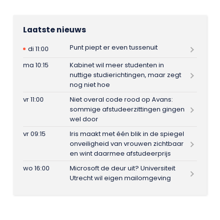
Laatste nieuws
Punt piept er even tussenuit
di 11:00
ma 10:15
Kabinet wil meer studenten in
nuttige studierichtingen, maar zegt
nog niet hoe
vr 11:00
Niet overal code rood op Avans:
sommige afstudeerzittingen gingen
wel door
vr 09:15
Iris maakt met één blik in de spiegel
onveiligheid van vrouwen zichtbaar
en wint daarmee afstudeerprijs
wo 16:00
Microsoft de deur uit? Universiteit
Utrecht wil eigen mailomgeving