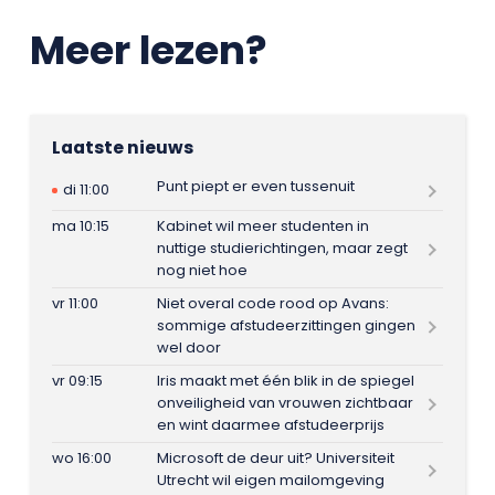
Meer lezen?
Laatste nieuws
Punt piept er even tussenuit
di 11:00
ma 10:15
Kabinet wil meer studenten in
nuttige studierichtingen, maar zegt
nog niet hoe
vr 11:00
Niet overal code rood op Avans:
sommige afstudeerzittingen gingen
wel door
vr 09:15
Iris maakt met één blik in de spiegel
onveiligheid van vrouwen zichtbaar
en wint daarmee afstudeerprijs
wo 16:00
Microsoft de deur uit? Universiteit
Utrecht wil eigen mailomgeving