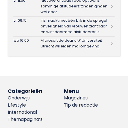
vr 11:00
Niet overal code rood op Avans:
sommige afstudeerzittingen gingen
wel door
vr 09:15
Iris maakt met één blik in de spiegel
onveiligheid van vrouwen zichtbaar
en wint daarmee afstudeerprijs
wo 16:00
Microsoft de deur uit? Universiteit
Utrecht wil eigen mailomgeving
Categorieën
Menu
Onderwijs
Magazines
Lifestyle
Tip de redactie
International
Themapagina’s