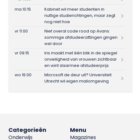
ma 10:15
Kabinet wil meer studenten in
nuttige studierichtingen, maar zegt
nog niet hoe
vr 11:00
Niet overal code rood op Avans:
sommige afstudeerzittingen gingen
wel door
vr 09:15
Iris maakt met één blik in de spiegel
onveiligheid van vrouwen zichtbaar
en wint daarmee afstudeerprijs
wo 16:00
Microsoft de deur uit? Universiteit
Utrecht wil eigen mailomgeving
Categorieën
Menu
Onderwijs
Magazines