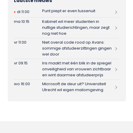
Laatste nieuws
Punt piept er even tussenuit
di 11:00
ma 10:15
Kabinet wil meer studenten in
nuttige studierichtingen, maar zegt
nog niet hoe
vr 11:00
Niet overal code rood op Avans:
sommige afstudeerzittingen gingen
wel door
vr 09:15
Iris maakt met één blik in de spiegel
onveiligheid van vrouwen zichtbaar
en wint daarmee afstudeerprijs
wo 16:00
Microsoft de deur uit? Universiteit
Utrecht wil eigen mailomgeving