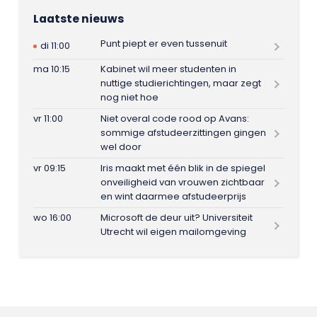
Laatste nieuws
Punt piept er even tussenuit
di 11:00
ma 10:15
Kabinet wil meer studenten in
nuttige studierichtingen, maar zegt
nog niet hoe
vr 11:00
Niet overal code rood op Avans:
sommige afstudeerzittingen gingen
wel door
vr 09:15
Iris maakt met één blik in de spiegel
onveiligheid van vrouwen zichtbaar
en wint daarmee afstudeerprijs
wo 16:00
Microsoft de deur uit? Universiteit
Utrecht wil eigen mailomgeving