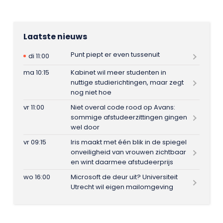
Laatste nieuws
Punt piept er even tussenuit
di 11:00
ma 10:15
Kabinet wil meer studenten in
nuttige studierichtingen, maar zegt
nog niet hoe
vr 11:00
Niet overal code rood op Avans:
sommige afstudeerzittingen gingen
wel door
vr 09:15
Iris maakt met één blik in de spiegel
onveiligheid van vrouwen zichtbaar
en wint daarmee afstudeerprijs
wo 16:00
Microsoft de deur uit? Universiteit
Utrecht wil eigen mailomgeving