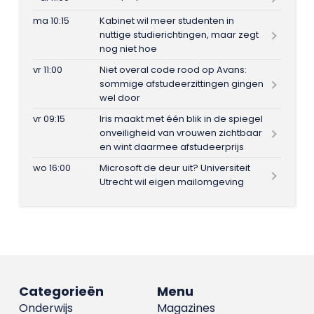
ma 10:15
Kabinet wil meer studenten in
nuttige studierichtingen, maar zegt
nog niet hoe
vr 11:00
Niet overal code rood op Avans:
sommige afstudeerzittingen gingen
wel door
vr 09:15
Iris maakt met één blik in de spiegel
onveiligheid van vrouwen zichtbaar
en wint daarmee afstudeerprijs
wo 16:00
Microsoft de deur uit? Universiteit
Utrecht wil eigen mailomgeving
Categorieën
Menu
Onderwijs
Magazines