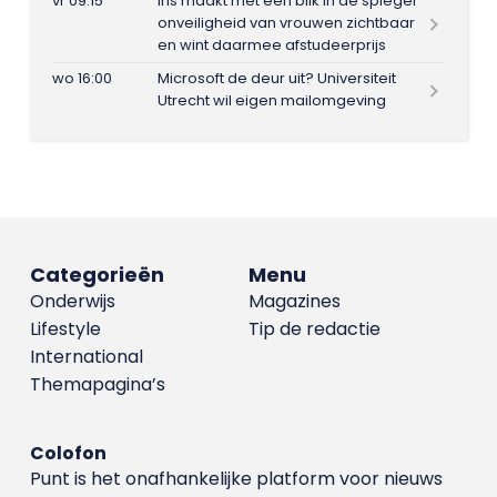
vr 09:15
Iris maakt met één blik in de spiegel
onveiligheid van vrouwen zichtbaar
en wint daarmee afstudeerprijs
wo 16:00
Microsoft de deur uit? Universiteit
Utrecht wil eigen mailomgeving
Categorieën
Menu
Onderwijs
Magazines
Lifestyle
Tip de redactie
International
Themapagina’s
Colofon
Punt is het onafhankelijke platform voor nieuws