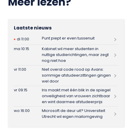
Meer lezen?
Laatste nieuws
Punt piept er even tussenuit
di 11:00
ma 10:15
Kabinet wil meer studenten in
nuttige studierichtingen, maar zegt
nog niet hoe
vr 11:00
Niet overal code rood op Avans:
sommige afstudeerzittingen gingen
wel door
vr 09:15
Iris maakt met één blik in de spiegel
onveiligheid van vrouwen zichtbaar
en wint daarmee afstudeerprijs
wo 16:00
Microsoft de deur uit? Universiteit
Utrecht wil eigen mailomgeving