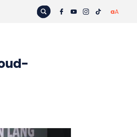
a
A
 oud-