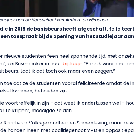
llegejaar aan de Hogeschool van Arnhem en Nijmegen.
e in 2015 de basisbeurs heeft afgeschaft, feliciteer
n een toespraak bij de opening van het studiejaar a
voor nieuwe studenten “een heel spannende tijd, met onze
n”, zei Bussemaker in haar
bijdrage
. “En ook weer met nie
isbeurs. Laat ik dat toch ook maar even zeggen.”
 toe dat ze de studenten vooral feliciteerde omdat de i
stelsel kwamen, behouden zijn.
lie voortreffelijk in zijn – dat weet ik ondertussen wel – 
r te krijgen”, moedigde ze aan.
de Raad voor Volksgezondheid en Samenleving, maar ze wa
loeg de handen ineen met coalitiegenoot VVD en oppositiep