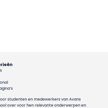
rieën
s
ional
gina’s
g voor studenten en medewerkers van Avans
ool over voor hen relevante onderwerpen en