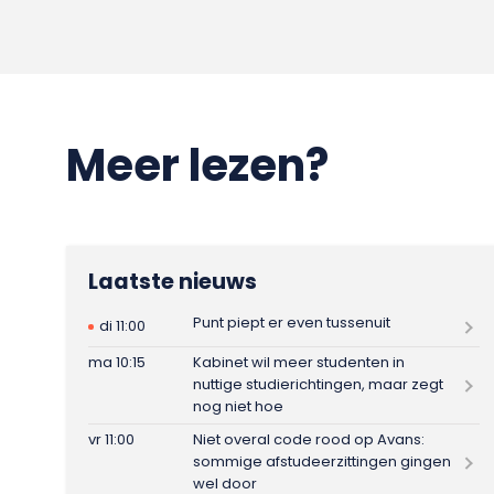
Meer lezen?
Laatste nieuws
Punt piept er even tussenuit
di 11:00
ma 10:15
Kabinet wil meer studenten in
nuttige studierichtingen, maar zegt
nog niet hoe
vr 11:00
Niet overal code rood op Avans:
sommige afstudeerzittingen gingen
wel door