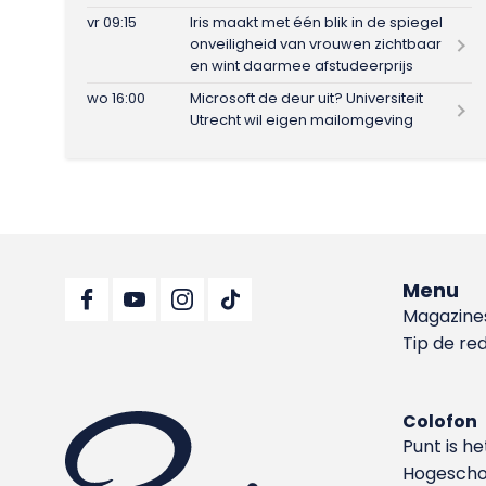
vr 09:15
Iris maakt met één blik in de spiegel
onveiligheid van vrouwen zichtbaar
en wint daarmee afstudeerprijs
wo 16:00
Microsoft de deur uit? Universiteit
Utrecht wil eigen mailomgeving
Menu
Magazine
Tip de re
Colofon
Punt is h
Hoge­sch