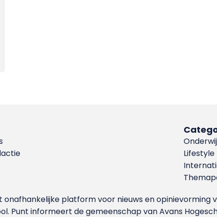
Catego
s
Onderwij
dactie
Lifestyle
Internat
Themapa
et onafhankelijke platform voor nieuws en opinievormin
ool. Punt informeert de gemeenschap van Avans Hogesch