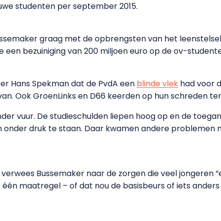
euwe studenten per september 2015.
semaker graag met de opbrengsten van het leenstelsel,
 ze een bezuiniging van 200 miljoen euro op de ov-studen
zitter Hans Spekman dat de PvdA een
blinde vlek
had voor de
d van. Ook GroenLinks en D66 keerden op hun schreden ter
nder vuur. De studieschulden liepen hoog op en de toegank
onder druk te staan. Daar kwamen andere problemen nog
verwees Bussemaker naar de zorgen die veel jongeren “ei
et één maatregel – of dat nou de basisbeurs of iets anders