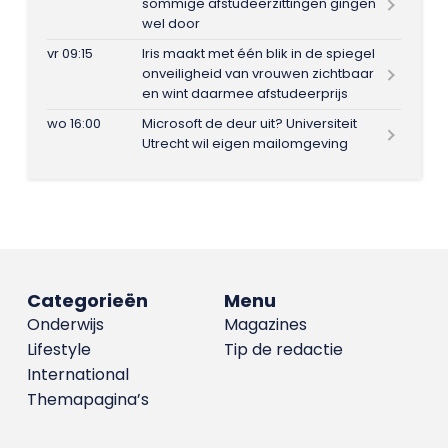
sommige afstudeerzittingen gingen
wel door
vr 09:15
Iris maakt met één blik in de spiegel
onveiligheid van vrouwen zichtbaar
en wint daarmee afstudeerprijs
wo 16:00
Microsoft de deur uit? Universiteit
Utrecht wil eigen mailomgeving
Categorieën
Menu
Onderwijs
Magazines
Lifestyle
Tip de redactie
International
Themapagina’s