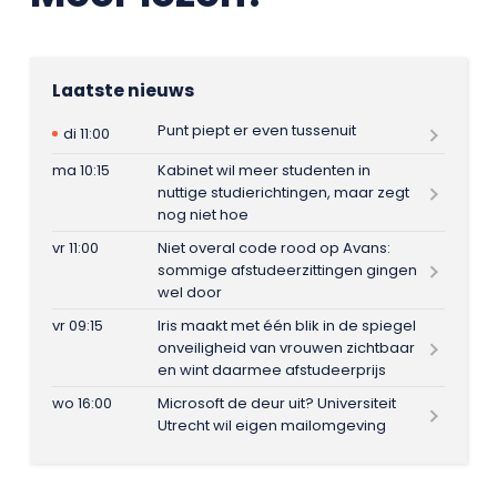
Laatste nieuws
Punt piept er even tussenuit
di 11:00
ma 10:15
Kabinet wil meer studenten in
nuttige studierichtingen, maar zegt
nog niet hoe
vr 11:00
Niet overal code rood op Avans:
sommige afstudeerzittingen gingen
wel door
vr 09:15
Iris maakt met één blik in de spiegel
onveiligheid van vrouwen zichtbaar
en wint daarmee afstudeerprijs
wo 16:00
Microsoft de deur uit? Universiteit
Utrecht wil eigen mailomgeving