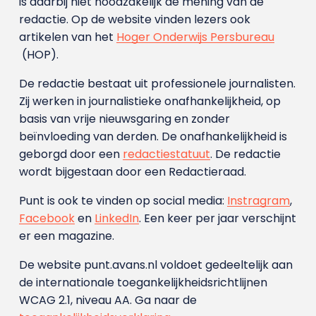
is daarbij niet noodzakelijk de mening van de
redactie. Op de website vinden lezers ook
artikelen van het
Hoger Onderwijs Persbureau
(HOP).
De redactie bestaat uit professionele journalisten.
Zij werken in journalistieke onafhankelijkheid, op
basis van vrije nieuwsgaring en zonder
beïnvloeding van derden. De onafhankelijkheid is
geborgd door een
redactiestatuut
. De redactie
wordt bijgestaan door een Redactieraad.
Punt is ook te vinden op social media:
Instragram
,
Facebook
en
LinkedIn
. Een keer per jaar verschijnt
er een magazine.
De website punt.avans.nl voldoet gedeeltelijk aan
de internationale toegankelijkheidsrichtlijnen
WCAG 2.1, niveau AA. Ga naar de