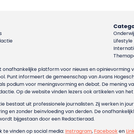
Catego
s
Onderwij
dactie
Lifestyle
Internat
Themapa
et onafhankelijke platform voor nieuws en opinievormin
ool. Punt informeert de gemeenschap van Avans Hogesch
als podium voor meningsvorming en debat. De mening van 
dactie. Op de website vinden lezers ook artikelen van he
e bestaat uit professionele journalisten. Zij werken in jour
ing en zonder beïnvloeding van derden. De onafhankelijk
wordt bijgestaan door een Redactieraad.
ok te vinden op social media:
Instragram
,
Facebook
en
Lin