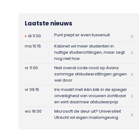
Laatste nieuws
Punt piept er even tussenuit
di 11:00
ma 10:15
Kabinet wil meer studenten in
nuttige studierichtingen, maar zegt
nog niet hoe
vr 11:00
Niet overal code rood op Avans:
sommige afstudeerzittingen gingen
wel door
vr 09:15
Iris maakt met één blik in de spiegel
onveiligheid van vrouwen zichtbaar
en wint daarmee afstudeerprijs
wo 16:00
Microsoft de deur uit? Universiteit
Utrecht wil eigen mailomgeving