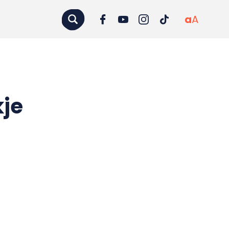
a
A
kje