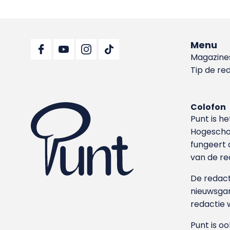
Menu
Magazine
Tip de re
Colofon
Punt is h
Hoge­sch
fungeert 
van de re
De redacti
nieuwsgar
redactie 
Punt is o