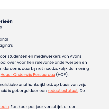
rieën
s
ional
gina’s
g voor studenten en medewerkers van Avans
ool over voor hen relevante onderwerpen en
derden is daarbij niet noodzakelijk de mening
t
Hoger Onderwijs Persbureau
(HOP).
nalistieke onafhankelijkheid, op basis van vrije
heid is geborgd door een
redactiestatuut
. De
kedIn
. Een keer per jaar verschijnt er een