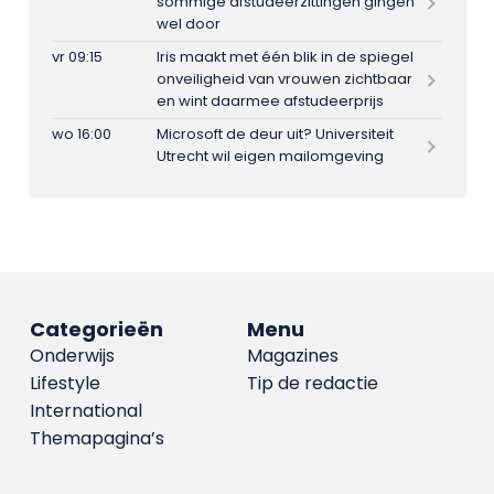
sommige afstudeerzittingen gingen
wel door
vr 09:15
Iris maakt met één blik in de spiegel
onveiligheid van vrouwen zichtbaar
en wint daarmee afstudeerprijs
wo 16:00
Microsoft de deur uit? Universiteit
Utrecht wil eigen mailomgeving
Categorieën
Menu
Onderwijs
Magazines
Lifestyle
Tip de redactie
International
Themapagina’s