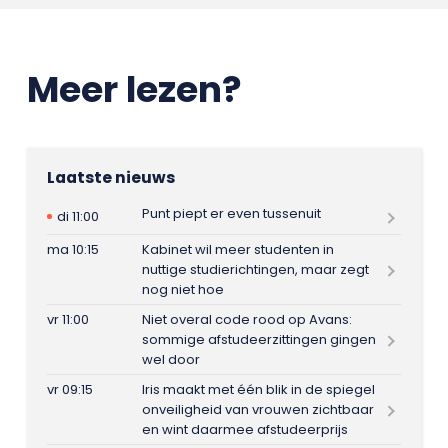
Meer lezen?
Laatste nieuws
Punt piept er even tussenuit
di 11:00
ma 10:15
Kabinet wil meer studenten in
nuttige studierichtingen, maar zegt
nog niet hoe
vr 11:00
Niet overal code rood op Avans:
sommige afstudeerzittingen gingen
wel door
vr 09:15
Iris maakt met één blik in de spiegel
onveiligheid van vrouwen zichtbaar
en wint daarmee afstudeerprijs