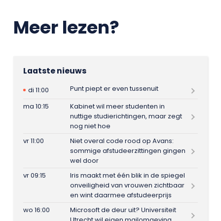
Meer lezen?
Laatste nieuws
Punt piept er even tussenuit
di 11:00
ma 10:15
Kabinet wil meer studenten in
nuttige studierichtingen, maar zegt
nog niet hoe
vr 11:00
Niet overal code rood op Avans:
sommige afstudeerzittingen gingen
wel door
vr 09:15
Iris maakt met één blik in de spiegel
onveiligheid van vrouwen zichtbaar
en wint daarmee afstudeerprijs
wo 16:00
Microsoft de deur uit? Universiteit
Utrecht wil eigen mailomgeving